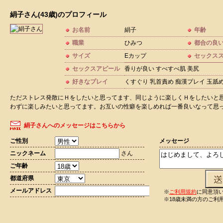
絹子さん(43歳)のプロフィール
お名前
絹子
年齢
職業
ひみつ
都合の良
サイズ
Eカップ
セックス
セックスアピール
香りが良い すべすべ肌 美尻
好きなプレイ
くすぐり 乳首責め 痴漢プレイ 玉舐
ただストレス発散にＨをしたいと思ってます、同じように楽しくＨをしたいと
わずに楽しみたいと思ってます。お互いの性癖を楽しめれば一番良いなって思
絹子さんへのメッセージはこちらから