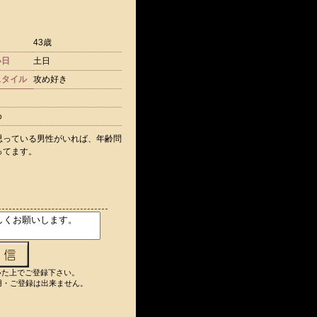
43歳
い日
土日
スタイル
攻め好き
め
思っている男性がいれば、年齢問
ってます。