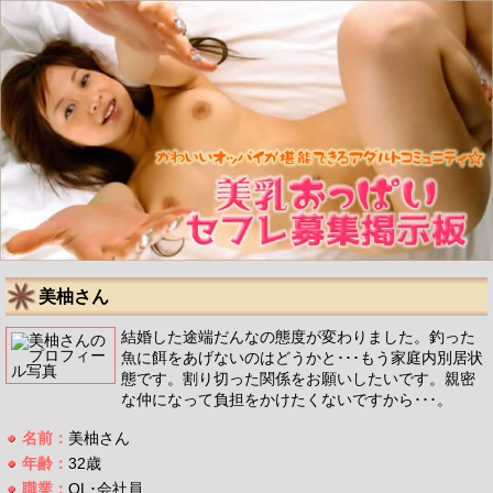
美柚さん
結婚した途端だんなの態度が変わりました。釣った
魚に餌をあげないのはどうかと･･･もう家庭内別居状
態です。割り切った関係をお願いしたいです。親密
な仲になって負担をかけたくないですから･･･。
名前：
美柚さん
年齢：
32歳
職業：
OL･会社員