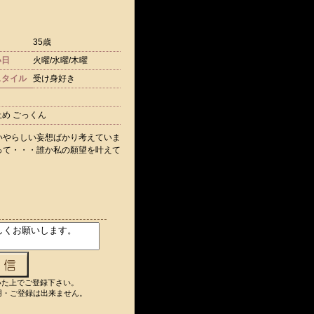
35歳
い日
火曜/水曜/木曜
スタイル
受け身好き
止め ごっくん
いやらしい妄想ばかり考えていま
って・・・誰か私の願望を叶えて