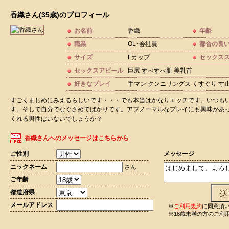
香織さん(35歳)のプロフィール
お名前
香織
年齢
職業
OL･会社員
都合の良
サイズ
Fカップ
セックス
セックスアピール
巨尻 すべすべ肌 美乳首
好きなプレイ
手マン クンニリングス くすぐり 寸
すごくまじめにみえるらしいです・・・でも本当はかなりエッチです。いつも
す。そして自分でなぐさめてばかりです。アブノーマルなプレイにも興味があ
くれる男性はいないでしょうか？
香織さんへのメッセージはこちらから