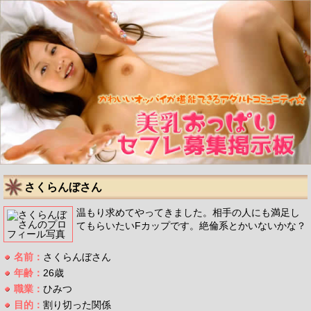
さくらんぼさん
温もり求めてやってきました。相手の人にも満足し
てもらいたいFカップです。絶倫系とかいないかな？
名前：
さくらんぼさん
年齢：
26歳
職業：
ひみつ
目的：
割り切った関係