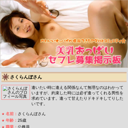
さくらんぼさん
逢いたい時に逢える関係なんて無理なのはわかって
いますが、約束した時には必ず逢ってくれる男性を
求めています。逢って甘えたりドキドキしてりした
いです。
名前：
さくらんぼさん
年齢：
25歳
職業：
公務員