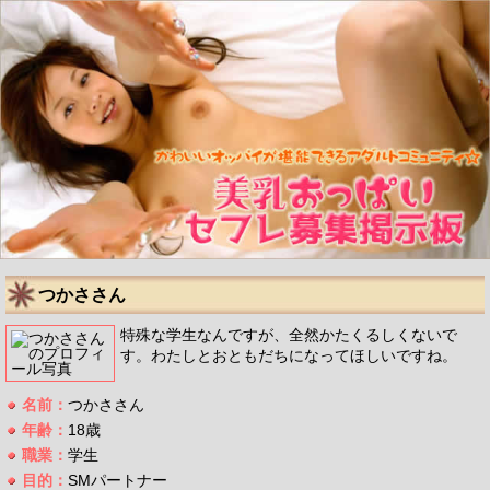
つかささん
特殊な学生なんですが、全然かたくるしくないで
す。わたしとおともだちになってほしいですね。
名前：
つかささん
年齢：
18歳
職業：
学生
目的：
SMパートナー