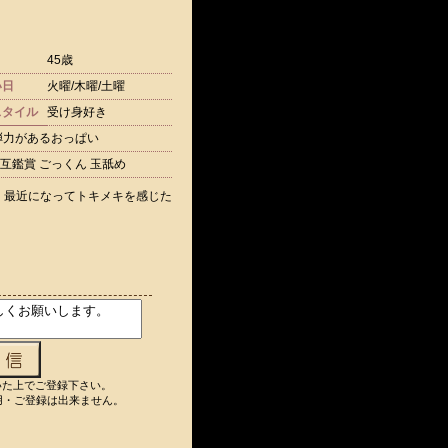
45歳
い日
火曜/木曜/土曜
スタイル
受け身好き
弾力があるおっぱい
互鑑賞 ごっくん 玉舐め
！最近になってトキメキを感じた