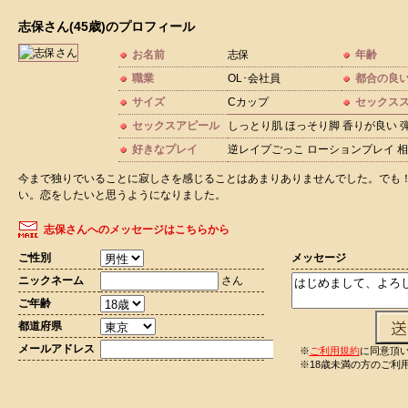
志保さん(45歳)のプロフィール
お名前
志保
年齢
職業
OL･会社員
都合の良
サイズ
Cカップ
セックス
セックスアピール
しっとり肌 ほっそり脚 香りが良い 
好きなプレイ
逆レイプごっこ ローションプレイ 相
今まで独りでいることに寂しさを感じることはあまりありませんでした。でも
い。恋をしたいと思うようになりました。
志保さんへのメッセージはこちらから