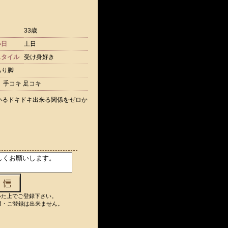
33歳
い日
土日
スタイル
受け身好き
ちり脚
 手コキ 足コキ
いるドキドキ出来る関係をゼロか