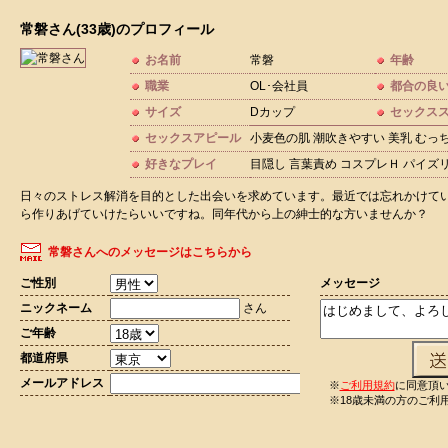
常磐さん(33歳)のプロフィール
お名前
常磐
年齢
職業
OL･会社員
都合の良
サイズ
Dカップ
セックス
セックスアピール
小麦色の肌 潮吹きやすい 美乳 むっ
好きなプレイ
目隠し 言葉責め コスプレＨ パイズリ
日々のストレス解消を目的とした出会いを求めています。最近では忘れかけて
ら作りあげていけたらいいですね。同年代から上の紳士的な方いませんか？
常磐さんへのメッセージはこちらから