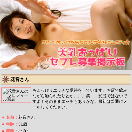
花音さん
ちょっぴりエッチな期待をしています。お店で飲み
ながら触られたりとか。。。笑 変態ではないで
すよ！そのままエッチもありかな。最初は普通にメ
ールしてください。
名前：
花音さん
年齢：
31歳
職業：
ひみつ