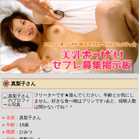
真梨子さん
フリーターです★遊んでください。年齢とか気にし
ません。好きな食べ物はプリンです♪あと、経験人数
は聞かないでね＾＾
名前：
真梨子さん
年齢：
19歳
職業：
ひみつ
目的：
複数プレイ