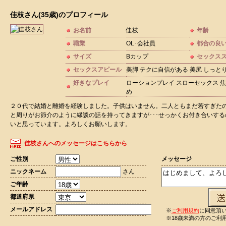
佳枝さん(35歳)のプロフィール
お名前
佳枝
年齢
職業
OL･会社員
都合の良
サイズ
Bカップ
セックス
セックスアピール
美脚 テクに自信がある 美尻 しっと
好きなプレイ
ローションプレイ スローセックス 焦
め
２０代で結婚と離婚を経験しました。子供はいません。二人ともまだ若すぎた
と周りがお節介のように縁談の話を持ってきますが･･･せっかくお付き合いす
いと思っています。よろしくお願いします。
佳枝さんへのメッセージはこちらから