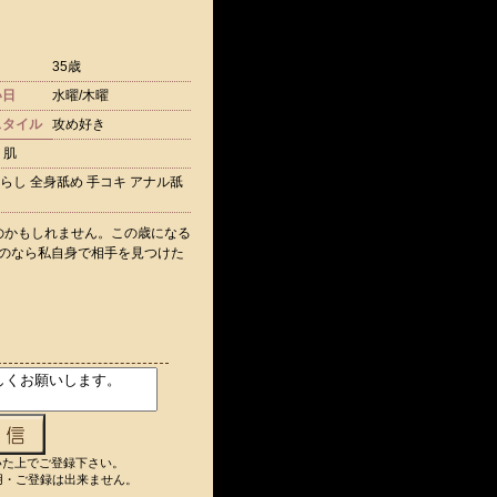
35歳
い日
水曜/木曜
スタイル
攻め好き
り肌
らし 全身舐め 手コキ アナル舐
のかもしれません。この歳になる
るのなら私自身で相手を見つけた