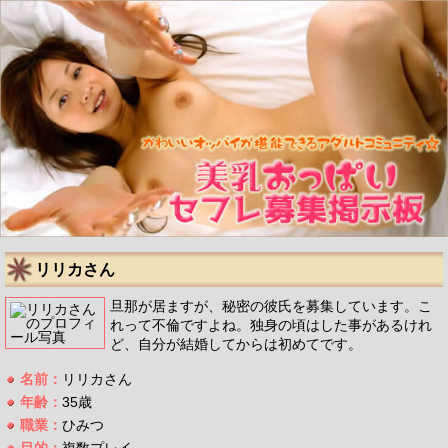
リリカさん
旦那が居ますが、秘密の彼氏を募集しています。こ
れって不倫ですよね。独身の頃はした事があるけれ
ど、自分が結婚してからは初めてです。
名前：
リリカさん
年齢：
35歳
職業：
ひみつ
目的：
複数プレイ