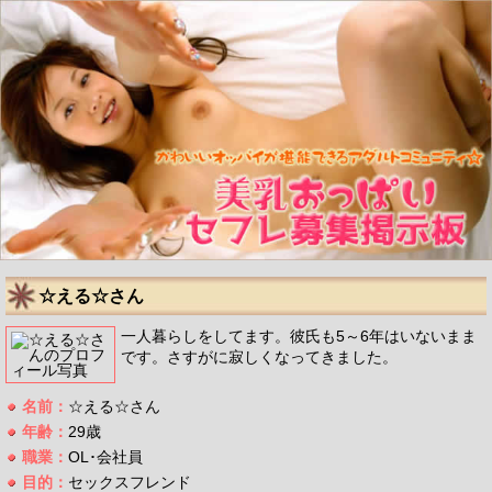
☆える☆さん
一人暮らしをしてます。彼氏も5～6年はいないまま
です。さすがに寂しくなってきました。
名前：
☆える☆さん
年齢：
29歳
職業：
OL･会社員
目的：
セックスフレンド