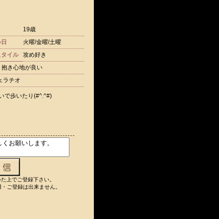
19歳
い日
火曜/金曜/土曜
スタイル
攻め好き
 抱き心地が良い
フェラチオ
歩いたり(#^.^#)