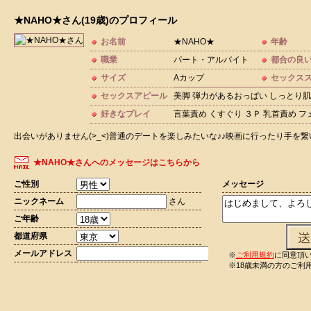
★NAHO★さん(19歳)のプロフィール
お名前
★NAHO★
年齢
職業
パート・アルバイト
都合の良
サイズ
Aカップ
セックス
セックスアピール
美脚 弾力があるおっぱい しっとり肌
好きなプレイ
言葉責め くすぐり ３Ｐ 乳首責め 
出会いがありません(>_<)普通のデートを楽しみたいな♪♪映画に行ったり手を繋いで
★NAHO★さんへのメッセージはこちらから